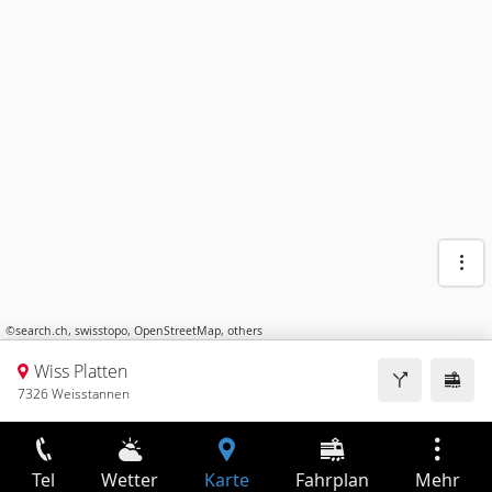
©
search.ch
,
swisstopo
,
OpenStreetMap
,
others
Wiss Platten
7326 Weisstannen
Tel
Wetter
Karte
Fahrplan
Mehr