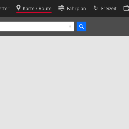
tter
Karte / Route
Fahrplan
Freizeit
Cookie-Richtlinie
ingungen
Cookie-Einstellungen
rklärung
Entwickler