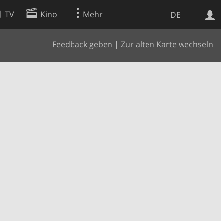
TV
Kino
Mehr
DE
Feedback geben
|
Zur alten Karte wechseln
Websuche
Apps