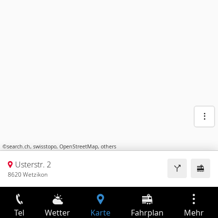
©
search.ch
,
swisstopo
,
OpenStreetMap
,
others
Usterstr. 2
8620 Wetzikon
Tel
Wetter
Karte
Fahrplan
Mehr