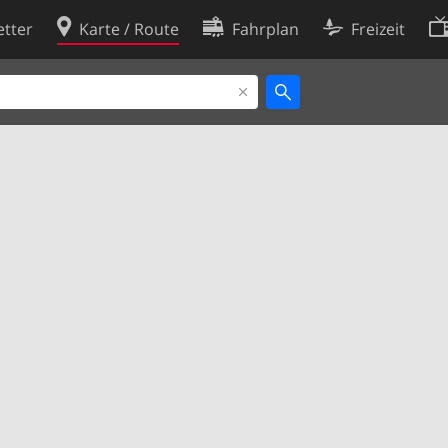
tter
Karte / Route
Fahrplan
Freizeit
Cookie-Richtlinie
ingungen
Cookie-Einstellungen
rklärung
Entwickler