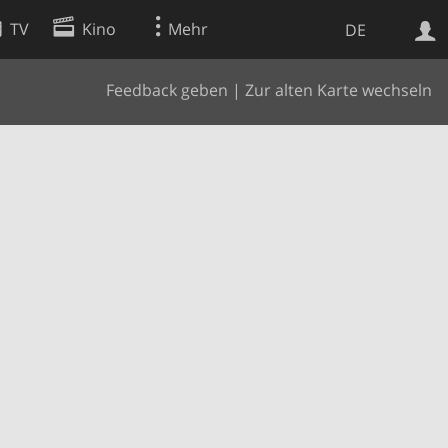
TV
Kino
Mehr
DE
Feedback geben
|
Zur alten Karte wechseln
Websuche
Apps