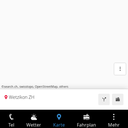
©
search.ch
,
swisstopo
,
OpenStreetMap
,
others
Wetzikon ZH
Tel
Wetter
Karte
Fahrplan
Mehr