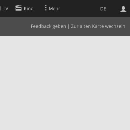
TV
Kino
Mehr
DE
Feedback geben
|
Zur alten Karte wechseln
Websuche
Apps