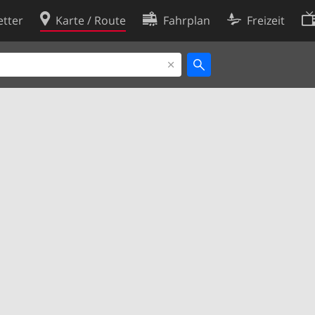
tter
Karte / Route
Fahrplan
Freizeit
Cookie-Richtlinie
ingungen
Cookie-Einstellungen
rklärung
Entwickler