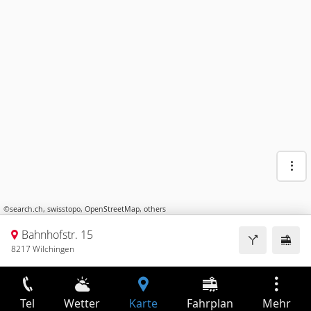
©
search.ch
,
swisstopo
,
OpenStreetMap
,
others
Bahnhofstr. 15
8217 Wilchingen
Tel
Wetter
Karte
Fahrplan
Mehr