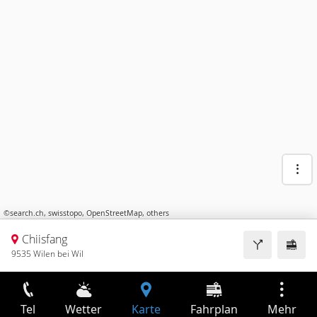
©
search.ch
,
swisstopo
,
OpenStreetMap
,
others
Chiisfang
9535 Wilen bei Wil
Tel
Wetter
Karte
Fahrplan
Mehr