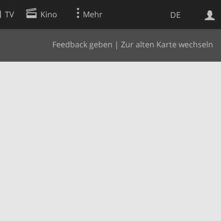
TV
Kino
Mehr
DE
Feedback geben
|
Zur alten Karte wechseln
Websuche
Apps