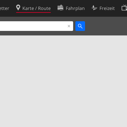
tter
Karte / Route
Fahrplan
Freizeit
Cookie-Richtlinie
ingungen
Cookie-Einstellungen
rklärung
Entwickler