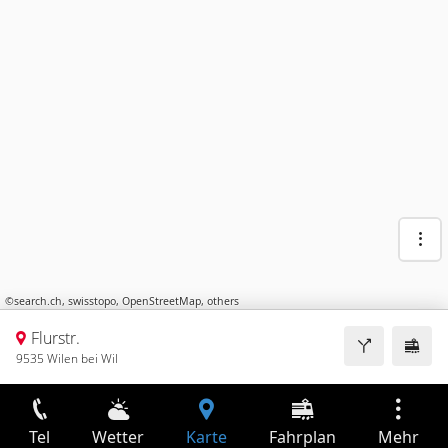
©
search.ch
,
swisstopo
,
OpenStreetMap
,
others
Flurstr.
9535 Wilen bei Wil
Tel
Wetter
Karte
Fahrplan
Mehr