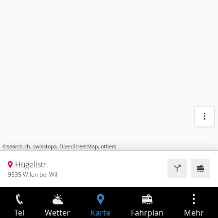
©
search.ch
,
swisstopo
,
OpenStreetMap
,
others
Hügelistr.
9535 Wilen bei Wil
Tel
Wetter
Karte
Fahrplan
Mehr