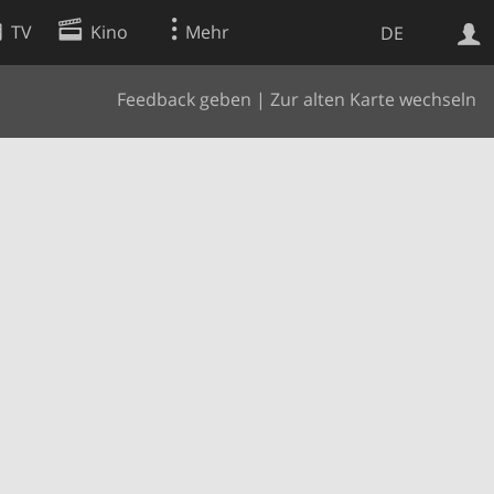
TV
Kino
Mehr
DE
Feedback geben
|
Zur alten Karte wechseln
Websuche
Apps