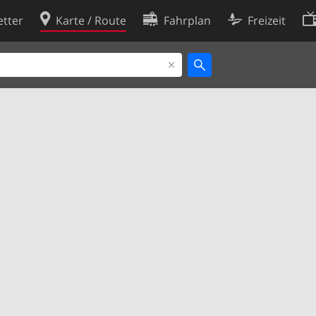
tter
Karte / Route
Fahrplan
Freizeit
Cookie-Richtlinie
ingungen
Cookie-Einstellungen
rklärung
Entwickler