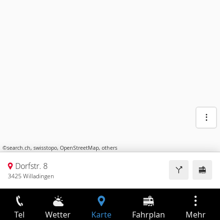
©
search.ch
,
swisstopo
,
OpenStreetMap
,
others
Dorfstr. 8
3425 Willadingen
Tel
Wetter
Karte
Fahrplan
Mehr