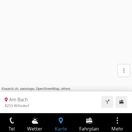
©
search.ch
,
swisstopo
,
OpenStreetMap
,
others
Am Bach
8253 Willisdorf
Tel
Wetter
Karte
Fahrplan
Mehr