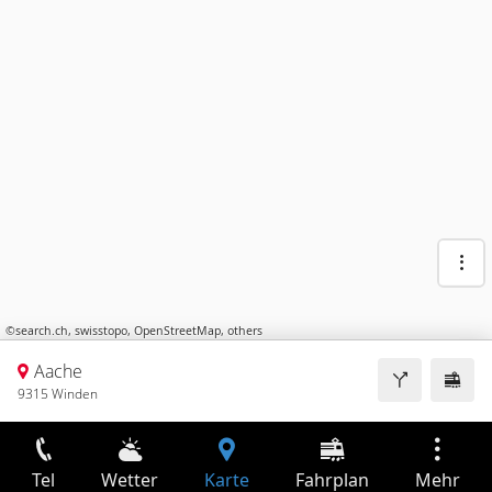
©
search.ch
,
swisstopo
,
OpenStreetMap
,
others
Aache
9315 Winden
Tel
Wetter
Karte
Fahrplan
Mehr