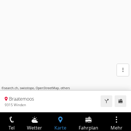
©
search.ch
,
swisstopo
,
OpenStreetMap
,
others
Braatemoos
9315 Winden
Tel
Wetter
Karte
Fahrplan
Mehr