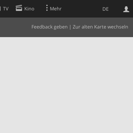
TV
Kino
Mehr
DE
Feedback geben
|
Zur alten Karte wechseln
Websuche
Apps