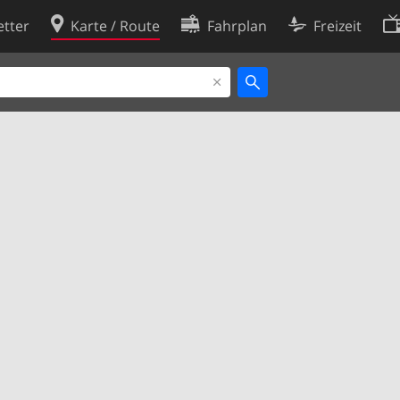
tter
Karte / Route
Fahrplan
Freizeit
Cookie-Richtlinie
ingungen
Cookie-Einstellungen
rklärung
Entwickler