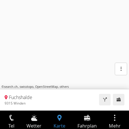
©
search.ch
,
swisstopo
,
OpenStreetMap
,
others
Fuchshalde
9315 Winden
Tel
Wetter
Karte
Fahrplan
Mehr