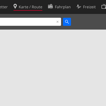
tter
Karte / Route
Fahrplan
Freizeit
Cookie-Richtlinie
ingungen
Cookie-Einstellungen
rklärung
Entwickler