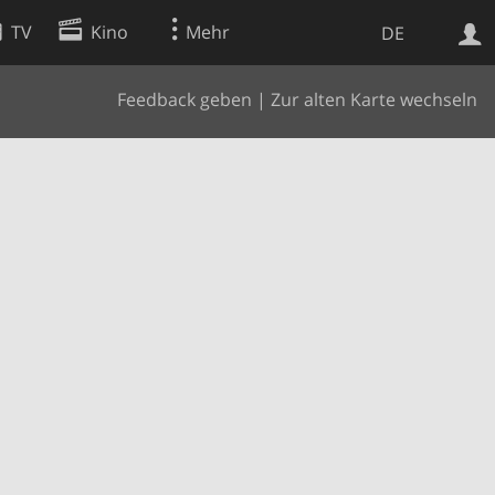
TV
Kino
Mehr
DE
Feedback geben
|
Zur alten Karte wechseln
Websuche
Apps