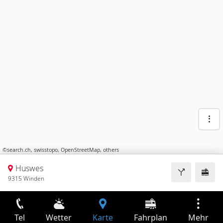
©
search.ch
,
swisstopo
,
OpenStreetMap
,
others
Huswes
9315 Winden
Tel
Wetter
Karte
Fahrplan
Mehr