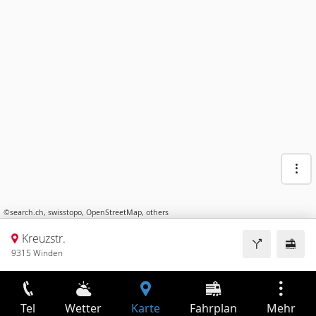
©
search.ch
,
swisstopo
,
OpenStreetMap
,
others
Kreuzstr.
9315 Winden
Tel
Wetter
Karte
Fahrplan
Mehr