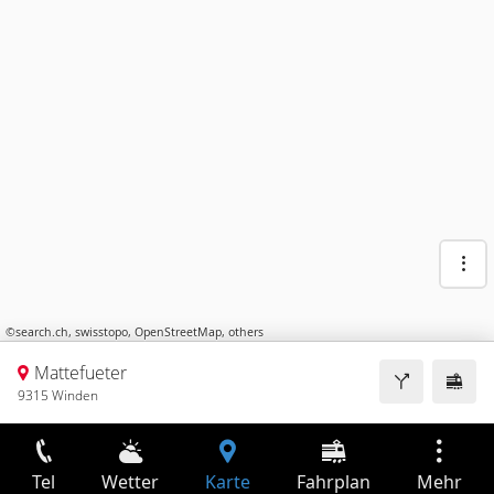
©
search.ch
,
swisstopo
,
OpenStreetMap
,
others
Mattefueter
9315 Winden
Tel
Wetter
Karte
Fahrplan
Mehr