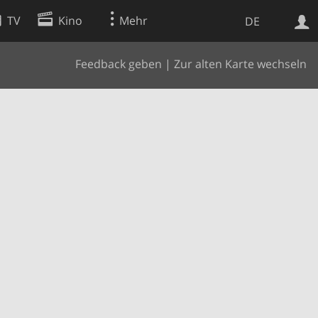
TV
Kino
Mehr
DE
Feedback geben
|
Zur alten Karte wechseln
Websuche
Apps