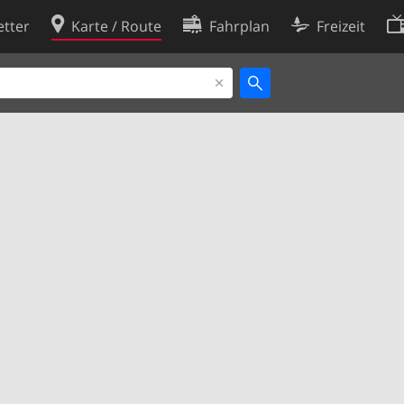
tter
Karte / Route
Fahrplan
Freizeit
Cookie-Richtlinie
ingungen
Cookie-Einstellungen
rklärung
Entwickler