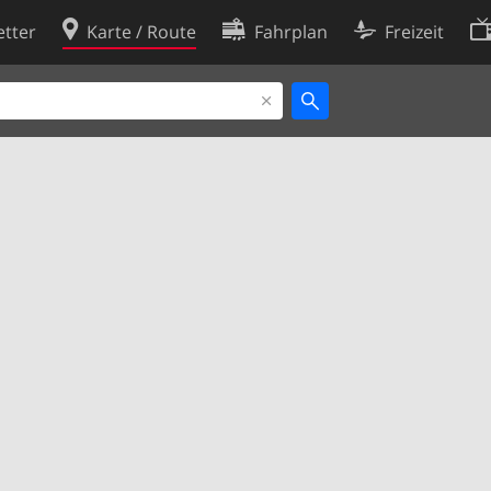
tter
Karte / Route
Fahrplan
Freizeit
Cookie-Richtlinie
ingungen
Cookie-Einstellungen
rklärung
Entwickler