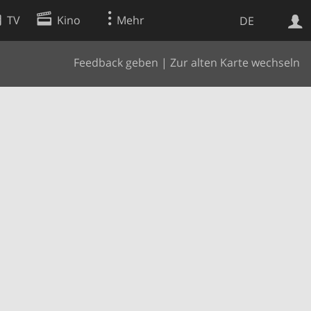
TV
Kino
Mehr
DE
Feedback geben
|
Zur alten Karte wechseln
Websuche
Apps