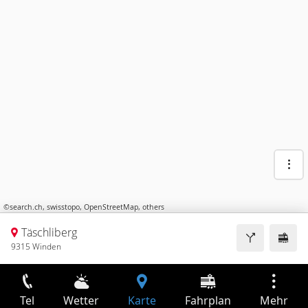
©
search.ch
,
swisstopo
,
OpenStreetMap
,
others
Täschliberg
9315 Winden
Tel
Wetter
Karte
Fahrplan
Mehr