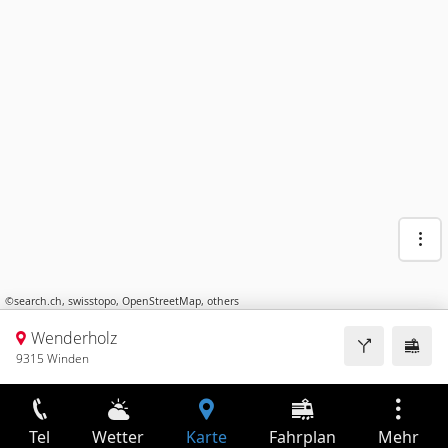
©
search.ch
,
swisstopo
,
OpenStreetMap
,
others
Wenderholz
9315 Winden
Tel
Wetter
Karte
Fahrplan
Mehr