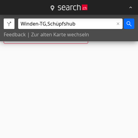
Schüpfshub, Winden ist neu:
Feedback
|
Zur alten Karte wechseln
Schübshub
, Winden