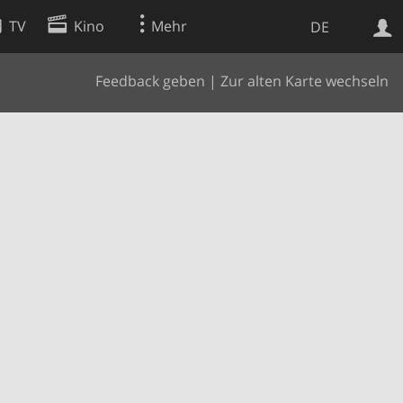
TV
Kino
Mehr
DE
Feedback geben
|
Zur alten Karte wechseln
Websuche
Apps