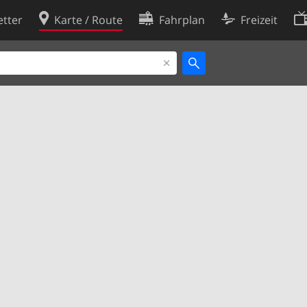
tter
Karte / Route
Fahrplan
Freizeit
Cookie-Richtlinie
ingungen
Cookie-Einstellungen
rklärung
Entwickler