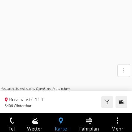
©
search.ch
,
swisstopo
,
OpenStreetMap
,
others
Rosenaustr. 11.1
8406 Winterthur
Tel
Wetter
Karte
Fahrplan
Mehr