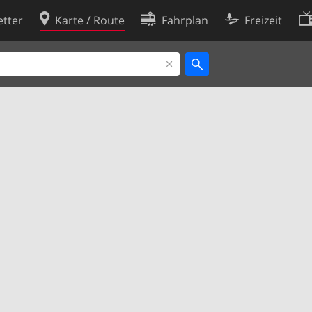
tter
Karte / Route
Fahrplan
Freizeit
Cookie-Richtlinie
ingungen
Cookie-Einstellungen
rklärung
Entwickler