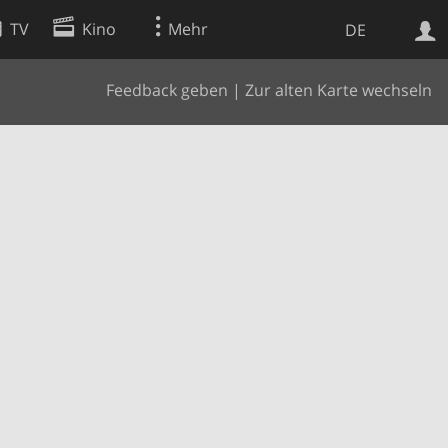
TV
Kino
Mehr
DE
Feedback geben
|
Zur alten Karte wechseln
Websuche
Apps