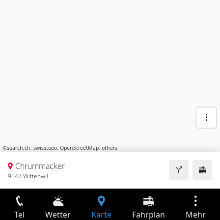
©
search.ch
,
swisstopo
,
OpenStreetMap
,
others
Chrummacker
9547 Wittenwil
Tel
Wetter
Karte
Fahrplan
Mehr