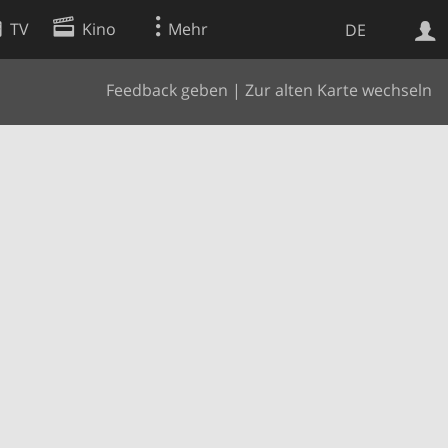
TV
Kino
Mehr
DE
Feedback geben
|
Zur alten Karte wechseln
Websuche
Apps