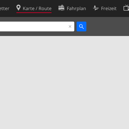
tter
Karte / Route
Fahrplan
Freizeit
Cookie-Richtlinie
ingungen
Cookie-Einstellungen
rklärung
Entwickler