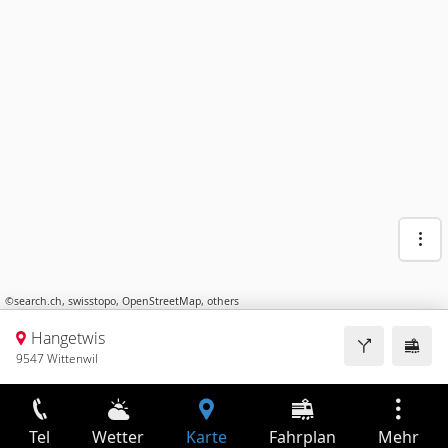
©
search.ch
,
swisstopo
,
OpenStreetMap
,
others
Hangetwis
9547 Wittenwil
Tel
Wetter
Karte
Fahrplan
Mehr