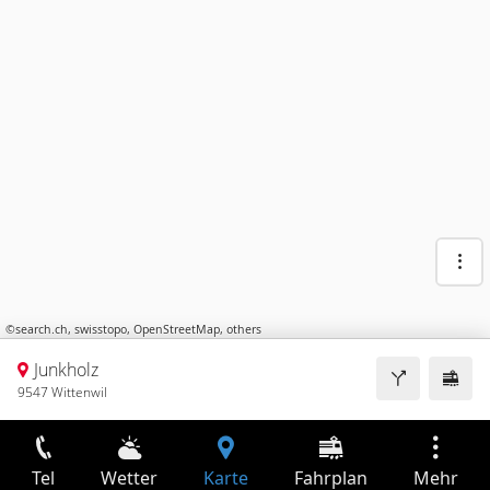
©
search.ch
,
swisstopo
,
OpenStreetMap
,
others
Junkholz
9547 Wittenwil
Tel
Wetter
Karte
Fahrplan
Mehr