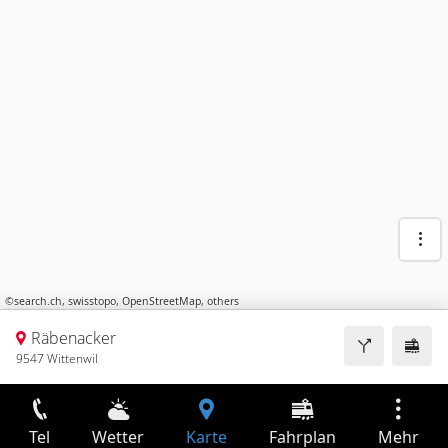
©
search.ch
,
swisstopo
,
OpenStreetMap
,
others
Räbenacker
9547 Wittenwil
Tel
Wetter
Karte
Fahrplan
Mehr