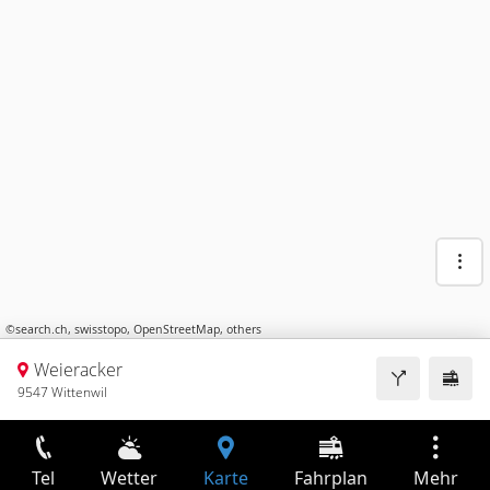
©
search.ch
,
swisstopo
,
OpenStreetMap
,
others
Weieracker
9547 Wittenwil
Tel
Wetter
Karte
Fahrplan
Mehr