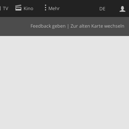
TV
Kino
Mehr
DE
Feedback geben
|
Zur alten Karte wechseln
Websuche
Apps