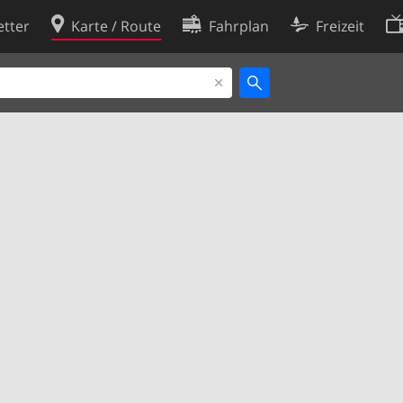
tter
Karte / Route
Fahrplan
Freizeit
Cookie-Richtlinie
ingungen
Cookie-Einstellungen
rklärung
Entwickler