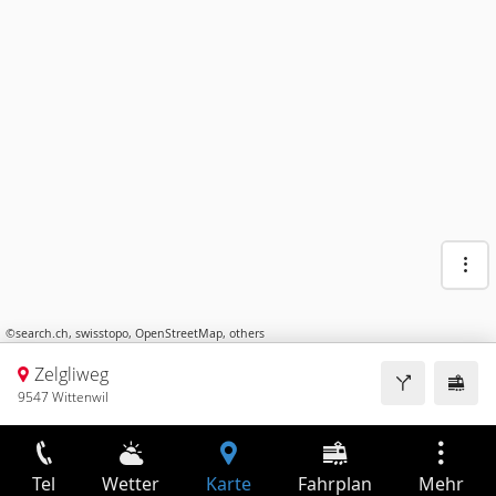
©
search.ch
,
swisstopo
,
OpenStreetMap
,
others
Zelgliweg
9547 Wittenwil
Tel
Wetter
Karte
Fahrplan
Mehr