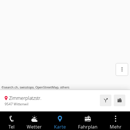
©
search.ch
,
swisstopo
,
OpenStreetMap
,
others
Zimmerplatzstr.
9547 Wittenwil
Tel
Wetter
Karte
Fahrplan
Mehr