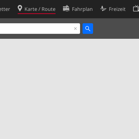
tter
Karte / Route
Fahrplan
Freizeit
Cookie-Richtlinie
ingungen
Cookie-Einstellungen
rklärung
Entwickler