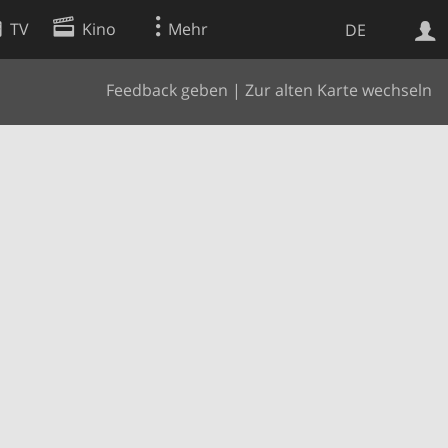
TV
Kino
Mehr
DE
Feedback geben
|
Zur alten Karte wechseln
Websuche
Apps