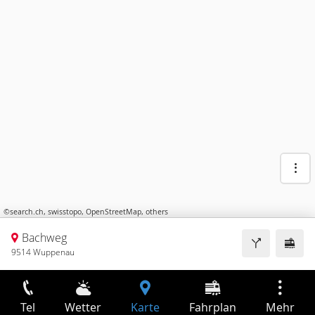
©
search.ch
,
swisstopo
,
OpenStreetMap
,
others
Bachweg
9514 Wuppenau
Tel
Wetter
Karte
Fahrplan
Mehr