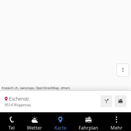
©
search.ch
,
swisstopo
,
OpenStreetMap
,
others
Eschenstr.
9514 Wuppenau
Tel
Wetter
Karte
Fahrplan
Mehr