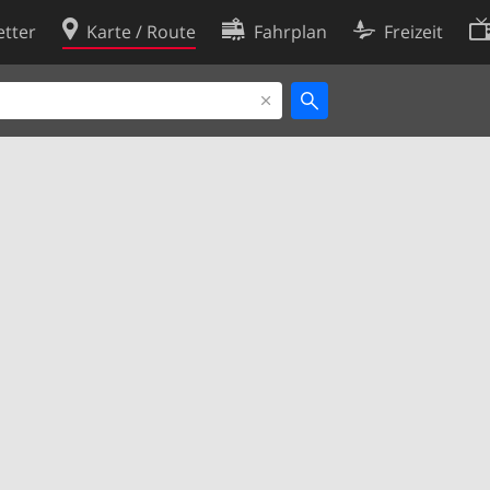
tter
Karte / Route
Fahrplan
Freizeit
Cookie-Richtlinie
ingungen
Cookie-Einstellungen
rklärung
Entwickler