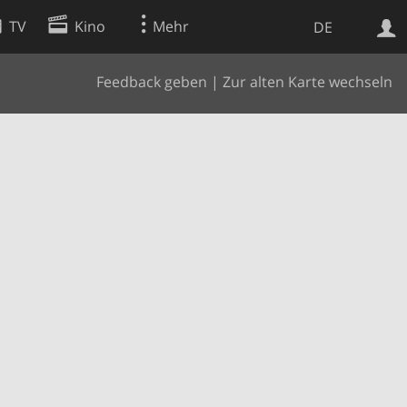
TV
Kino
Mehr
DE
Feedback geben
|
Zur alten Karte wechseln
Websuche
Apps