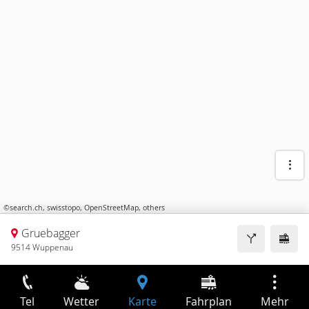
©
search.ch
,
swisstopo
,
OpenStreetMap
,
others
Gruebagger
9514 Wuppenau
Tel
Wetter
Karte
Fahrplan
Mehr