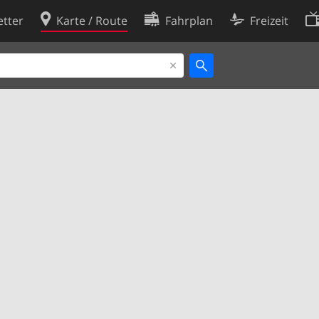
tter
Karte / Route
Fahrplan
Freizeit
Cookie-Richtlinie
ingungen
Cookie-Einstellungen
rklärung
Entwickler