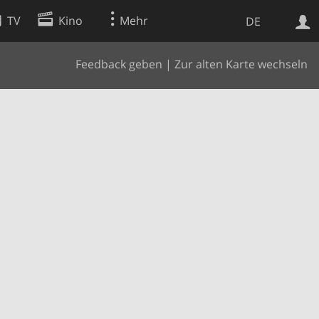
TV
Kino
Mehr
DE
Feedback geben
|
Zur alten Karte wechseln
Websuche
Apps