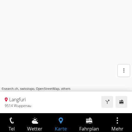
©
search.ch
,
swisstopo
,
OpenStreetMap
,
others
Langfuri
9514 Wuppenau
Tel
Wetter
Karte
Fahrplan
Mehr