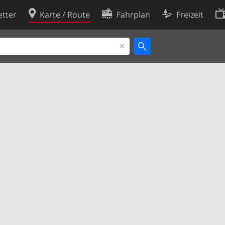
tter
Karte / Route
Fahrplan
Freizeit
Cookie-Richtlinie
ingungen
Cookie-Einstellungen
rklärung
Entwickler