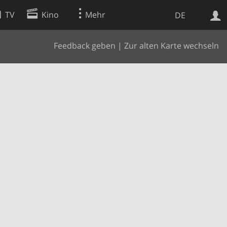
TV
Kino
Mehr
DE
Feedback geben
|
Zur alten Karte wechseln
Websuche
Apps