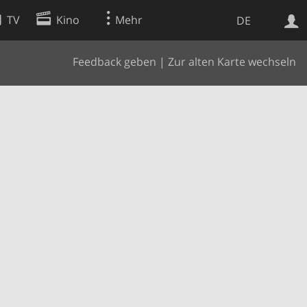
TV
Kino
Mehr
DE
Feedback geben
|
Zur alten Karte wechseln
Websuche
Apps