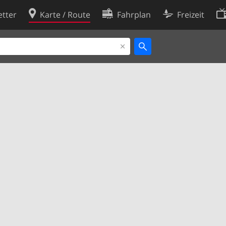
tter
Karte / Route
Fahrplan
Freizeit
Cookie-Richtlinie
ingungen
Cookie-Einstellungen
rklärung
Entwickler