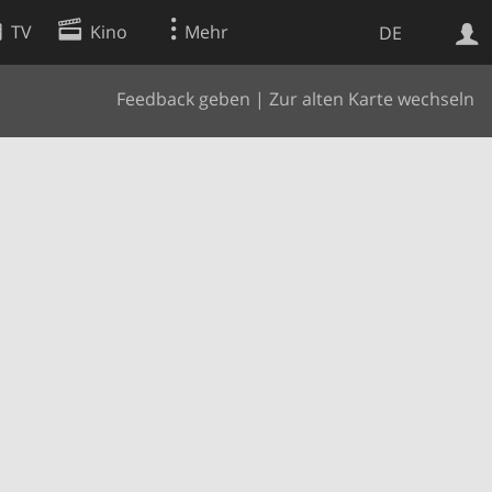
TV
Kino
Mehr
DE
Feedback geben
|
Zur alten Karte wechseln
Websuche
Apps