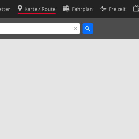
tter
Karte / Route
Fahrplan
Freizeit
Cookie-Richtlinie
ingungen
Cookie-Einstellungen
rklärung
Entwickler