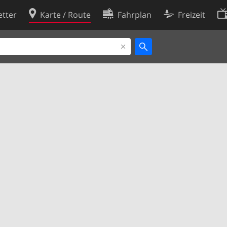
tter
Karte / Route
Fahrplan
Freizeit
Cookie-Richtlinie
ingungen
Cookie-Einstellungen
rklärung
Entwickler