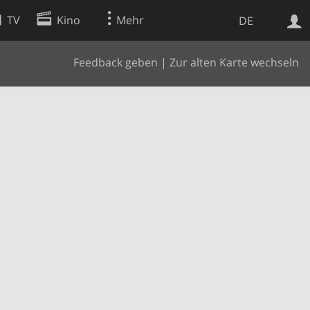
TV
Kino
Mehr
DE
Feedback geben
|
Zur alten Karte wechseln
Websuche
Apps